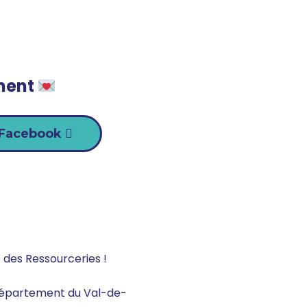
ment
 Facebook
 des Ressourceries !
e département du Val-de-