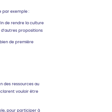
e par exemple :
in de rendre la culture
à d’autres propositions
n bien de première
tion des ressources au
larent vouloir être
le, pour participer à